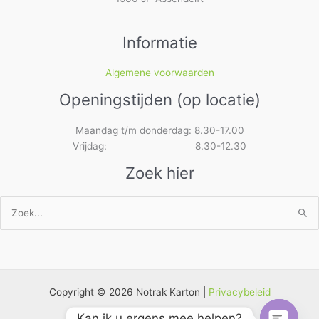
Informatie
Algemene voorwaarden
Openingstijden (op locatie)
Maandag t/m donderdag: 8.30-17.00
Vrijdag: 8.30-12.30
Zoek hier
Zoek
naar:
Copyright © 2026 Notrak Karton |
Privacybeleid
Kan ik u ergens mee helpen?