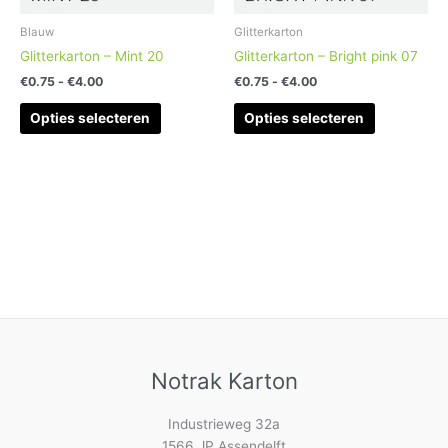
gekozen
gekozen
worden
worden
Blauw
Glitterkarton
op
op
Glitterkarton – Mint 20
Glitterkarton – Bright pink 07
de
de
€
0.75
-
€
4.00
€
0.75
-
€
4.00
productpagina
productpag
Opties selecteren
Opties selecteren
Notrak Karton
Industrieweg 32a
1566 JP Assendelft