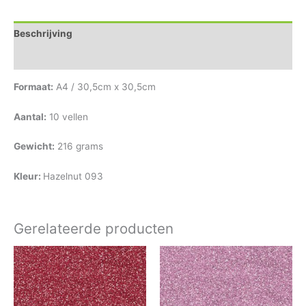
Beschrijving
Aanvullende informatie
Formaat:
A4 / 30,5cm x 30,5cm
Aantal:
10 vellen
Gewicht:
216 grams
Kleur:
Hazelnut 093
Gerelateerde producten
Prijsklasse:
Prijsklasse:
Dit
Dit
€0.75
€0.75
product
product
tot
tot
heeft
heeft
€4.00
€4.00
meerdere
meerdere