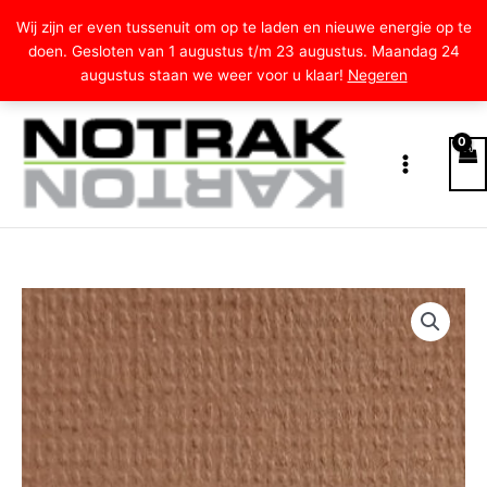
Ga
Wij zijn er even tussenuit om op te laden en nieuwe energie op te
naar
doen. Gesloten van 1 augustus t/m 23 augustus. Maandag 24
de
augustus staan we weer voor u klaar!
Negeren
inhoud
Prijsklasse:
Textured
€3.75
florence
tot
-
€6.50
Hazelnut
093
aantal