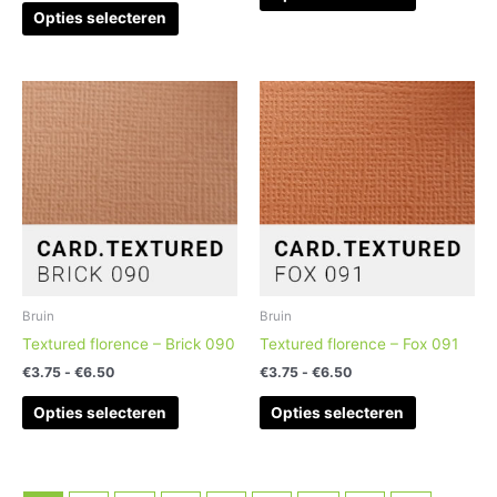
Opties selecteren
Prijsklasse:
Prijsklasse:
Dit
Dit
€3.75
€3.75
product
product
tot
tot
heeft
heeft
€6.50
€6.50
meerdere
meerdere
variaties.
variaties.
Deze
Deze
optie
optie
kan
kan
gekozen
gekozen
worden
worden
Bruin
Bruin
op
op
Textured florence – Brick 090
Textured florence – Fox 091
de
de
€
3.75
-
€
6.50
€
3.75
-
€
6.50
productpagina
productpag
Opties selecteren
Opties selecteren