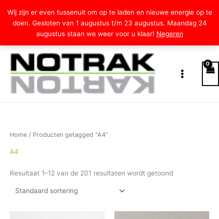
Ga
Wij zijn er even tussenuit om op te laden en nieuwe energie op te
naar
doen. Gesloten van 1 augustus t/m 23 augustus. Maandag 24
de
augustus staan we weer voor u klaar!
Negeren
inhoud
Home
/ Producten getagged “A4”
A4
Resultaat 1–12 van de 201 resultaten wordt getoond