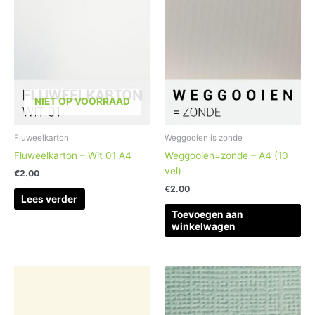
NIET OP VOORRAAD
Fluweelkarton
Weggooien is zonde
Fluweelkarton – Wit 01 A4
Weggooien=zonde – A4 (10
vel)
€
2.00
€
2.00
Lees verder
Toevoegen aan
winkelwagen
Prijsklasse:
Prijsklasse:
Dit
Dit
€2.00
€3.75
product
product
tot
tot
heeft
heeft
€96.80
€6.50