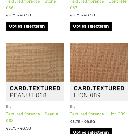
Textured florence – Stone
Textured florence – Concrete
de
de
086
087
productpagina
productpag
€
3.75
-
€
6.50
€
3.75
-
€
6.50
Opties selecteren
Opties selecteren
Prijsklasse:
Prijsklasse:
Dit
Dit
€3.75
€3.75
product
product
tot
tot
heeft
heeft
€6.50
€6.50
meerdere
meerdere
variaties.
variaties.
Deze
Deze
optie
optie
kan
kan
gekozen
gekozen
worden
worden
Bruin
Bruin
op
op
Textured florence – Peanut
Textured florence – Lion 089
de
de
088
€
3.75
-
€
6.50
productpagina
productpag
€
3.75
-
€
6.50
Opties selecteren