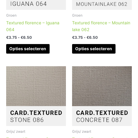
kan
kan
gekozen
gekozen
worden
worden
Groen
Groen
op
op
Textured florence – Iguana
Textured florence – Mountain
de
de
064
lake 062
productpagina
productpag
€
3.75
-
€
6.50
€
3.75
-
€
6.50
Opties selecteren
Opties selecteren
Prijsklasse:
Prijsklasse:
Dit
Dit
€3.75
€3.75
product
product
tot
tot
heeft
heeft
€6.50
€6.50
meerdere
meerdere
variaties.
variaties.
Deze
Deze
optie
optie
kan
kan
gekozen
gekozen
worden
worden
Grijs/ zwart
Grijs/ zwart
op
op