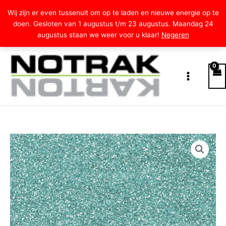
Ga
Wij zijn er even tussenuit om op te laden en nieuwe energie op te
naar
doen. Gesloten van 1 augustus t/m 23 augustus. Maandag 24
de
augustus staan we weer voor u klaar!
Negeren
inhoud
Prijsklasse:
Glitterkarton
€0.75
-
tot
Mint
€4.00
20
aantal