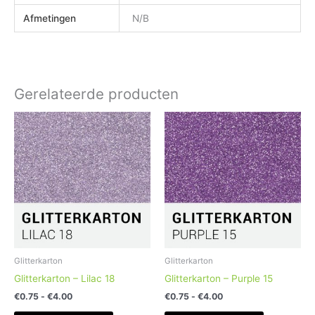
Afmetingen
N/B
Gerelateerde producten
Prijsklasse:
Prijsklasse:
Dit
Dit
€0.75
€0.75
product
product
tot
tot
heeft
heeft
€4.00
€4.00
meerdere
meerdere
variaties.
variaties.
Deze
Deze
optie
optie
kan
kan
gekozen
gekozen
worden
worden
Glitterkarton
Glitterkarton
op
op
Glitterkarton – Lilac 18
Glitterkarton – Purple 15
de
de
€
0.75
-
€
4.00
€
0.75
-
€
4.00
productpagina
productpag