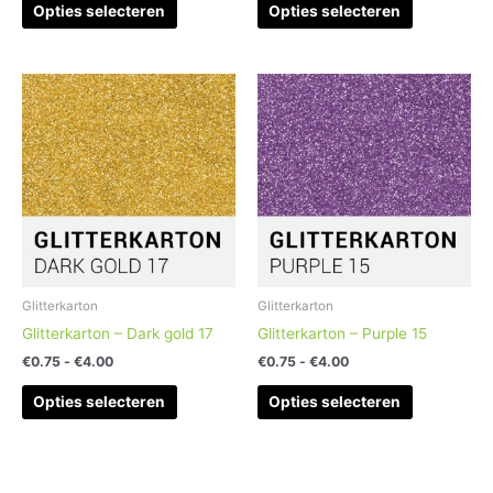
Opties selecteren
Opties selecteren
Prijsklasse:
Prijsklasse:
Dit
Dit
€0.75
€0.75
product
product
tot
tot
heeft
heeft
€4.00
€4.00
meerdere
meerdere
variaties.
variaties.
Deze
Deze
optie
optie
kan
kan
gekozen
gekozen
worden
worden
Glitterkarton
Glitterkarton
op
op
Glitterkarton – Dark gold 17
Glitterkarton – Purple 15
de
de
€
0.75
-
€
4.00
€
0.75
-
€
4.00
productpagina
productpag
Opties selecteren
Opties selecteren