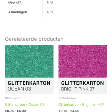
Gewicht
N/B
Afmetingen
N/B
Gerelateerde producten
Prijsklasse:
Prijsklasse:
Dit
Dit
€0.75
€0.75
product
product
tot
tot
heeft
heeft
€4.00
€4.00
meerdere
meerdere
variaties.
variaties.
Deze
Deze
optie
optie
kan
kan
gekozen
gekozen
worden
worden
Glitterkarton
Glitterkarton
op
op
Glitterkarton – Ocean 03
Glitterkarton – Bright pink 07
de
de
€
0.75
-
€
4.00
€
0.75
-
€
4.00