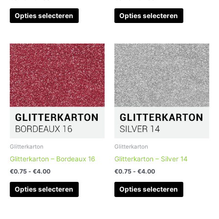
productpagina
productpag
Opties selecteren
Opties selecteren
Prijsklasse:
Prijsklasse:
Dit
Dit
€0.75
€0.75
product
product
tot
tot
heeft
heeft
€4.00
€4.00
meerdere
meerdere
variaties.
variaties.
Deze
Deze
optie
optie
kan
kan
gekozen
gekozen
worden
worden
Glitterkarton
Glitterkarton
op
op
Glitterkarton – Bordeaux 16
Glitterkarton – Silver 14
de
de
€
0.75
-
€
4.00
€
0.75
-
€
4.00
productpagina
productpag
Opties selecteren
Opties selecteren