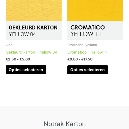
meerdere
meerdere
variaties.
variaties.
Deze
Deze
optie
optie
kan
kan
gekozen
gekozen
worden
worden
Geel
Cromatico (vellum)
op
op
Gekleurd karton – Yellow 04
Cromatico – Yellow 11
de
de
€
2.50
-
€
5.00
€
0.60
-
€
17.50
productpagina
productpag
Opties selecteren
Opties selecteren
Notrak Karton