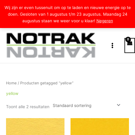
Ga
Wij zijn er even tussenuit om op te laden en nieuwe energie op te
naar
doen. Gesloten van 1 augustus t/m 23 augustus. Maandag 24
de
augustus staan we weer voor u klaar!
Negeren
inhoud
Home
/ Producten getagged “yellow”
yellow
Toont alle 2 resultaten
Prijsklasse:
Prijsklasse:
Dit
Dit
€2.50
€0.60
product
product
tot
tot
heeft
heeft
€5.00
€17.50