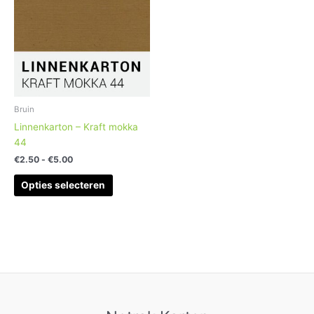
meerdere
variaties.
Deze
optie
kan
gekozen
worden
Bruin
op
Linnenkarton – Kraft mokka
de
44
productpagina
€
2.50
-
€
5.00
Opties selecteren