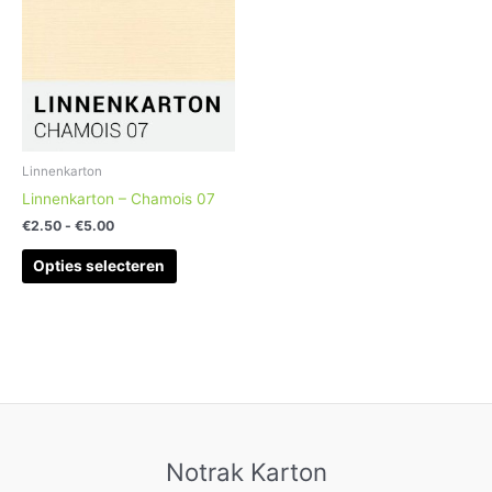
meerdere
variaties.
Deze
optie
kan
gekozen
worden
Linnenkarton
op
Linnenkarton – Chamois 07
de
€
2.50
-
€
5.00
productpagina
Opties selecteren
Notrak Karton