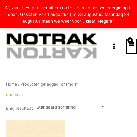
Ga
Wij zijn er even tussenuit om op te laden en nieuwe energie op te
naar
doen. Gesloten van 1 augustus t/m 23 augustus. Maandag 24
de
augustus staan we weer voor u klaar!
Negeren
inhoud
Home
/ Producten getagged “chamois”
chamois
Enig resultaat
Prijsklasse:
Dit
€2.50
product
tot
heeft
€5.00