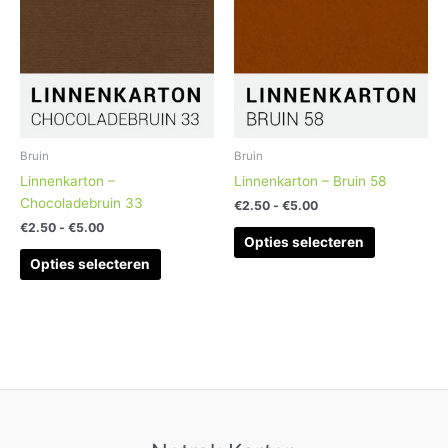
meerdere
meerdere
variaties.
variaties.
Deze
Deze
optie
optie
kan
kan
gekozen
gekozen
worden
worden
Bruin
Bruin
op
op
Linnenkarton –
Linnenkarton – Bruin 58
de
de
Chocoladebruin 33
€
2.50
-
€
5.00
productpagina
productpag
€
2.50
-
€
5.00
Opties selecteren
Opties selecteren