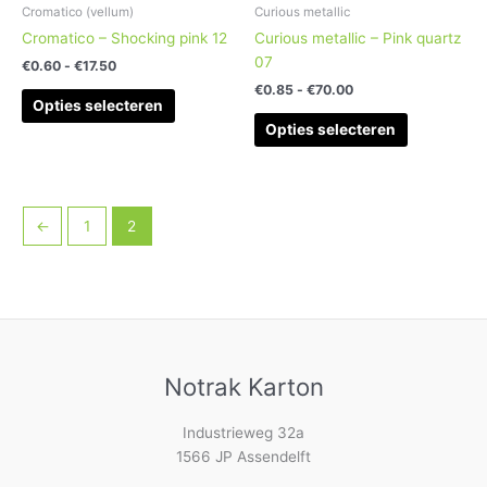
worden
worden
Cromatico (vellum)
Curious metallic
op
op
Cromatico – Shocking pink 12
Curious metallic – Pink quartz
de
de
07
€
0.60
-
€
17.50
productpagina
productpag
€
0.85
-
€
70.00
Opties selecteren
Opties selecteren
←
1
2
Notrak Karton
Industrieweg 32a
1566 JP Assendelft