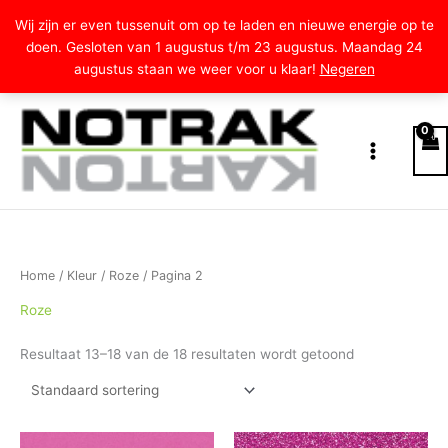
Ga
Wij zijn er even tussenuit om op te laden en nieuwe energie op te
naar
doen. Gesloten van 1 augustus t/m 23 augustus. Maandag 24
de
augustus staan we weer voor u klaar!
Negeren
inhoud
Home
/
Kleur
/
Roze
/ Pagina 2
Roze
Resultaat 13–18 van de 18 resultaten wordt getoond
Prijsklasse:
Prijsklasse:
Dit
Dit